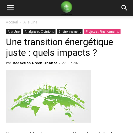
Green
Accueil
A la Une
A la Une
Analyses et Opinions
Environnement
Projets et Financements
Finance
Une transition énergétique
juste : quels impacts ?
Par
Redaction Green Finance
-
27 juin 2020