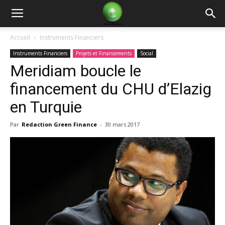
Green
Accueil
Instruments Financiers
Instruments Financiers
Projets et Financements
Social
Finance
Meridiam boucle le
financement du CHU d’Elazig
en Turquie
Par
Redaction Green Finance
-
30 mars 2017