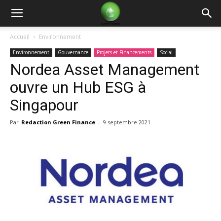
Green
Accueil
Environnement
Environnement
Gouvernance
Projets et Financements
Social
Finance
Nordea Asset Management
ouvre un Hub ESG à
Singapour
Par
Redaction Green Finance
-
9 septembre 2021