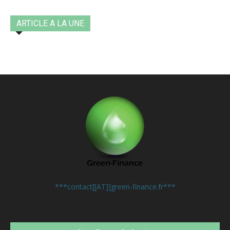
ARTICLE A LA UNE
Contactez-nous:
***contact[[AT]]green-finance.fr***