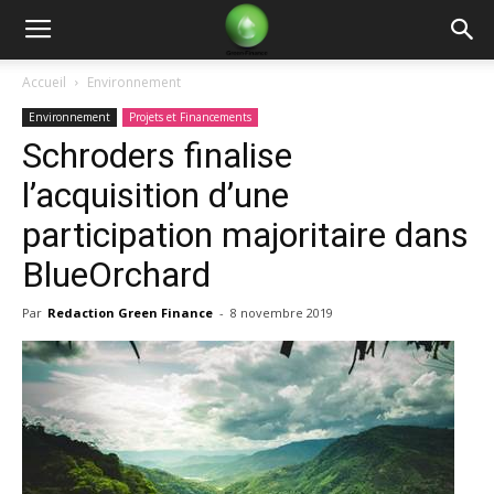
Green
Accueil
Environnement
Environnement
Projets et Financements
Finance
Schroders finalise
l’acquisition d’une
participation majoritaire dans
BlueOrchard
Par
Redaction Green Finance
-
8 novembre 2019