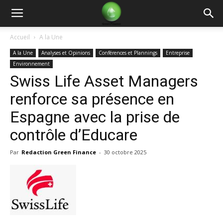
Green
Accueil
A la Une
A la Une
Analyses et Opinions
Conférences et Plannings
Entreprise
Finance
Environnement
Swiss Life Asset Managers
renforce sa présence en
Espagne avec la prise de
contrôle d’Educare
Par
Redaction Green Finance
-
30 octobre 2025