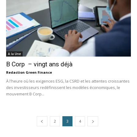
A la Une
B Corp – vingt ans déjà
Redaction Green Finance
À l'heure où les exigences ESG, la CSRD et les attentes croissantes
des investisseurs redéfinissent les modèles économiques, le
mouvement B Corp...
2
3
4