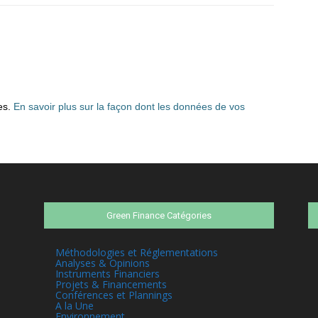
les.
En savoir plus sur la façon dont les données de vos
Green Finance Catégories
Méthodologies et Réglementations
Analyses & Opinions
Instruments Financiers
Projets & Financements
Conférences et Plannings
A la Une
Environnement