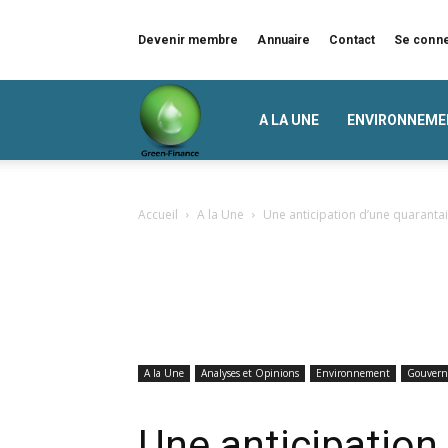
Devenir membre
Annuaire
Contact
Se conn
Green
A LA UNE
ENVIRONNEME
Finance
Accueil
A la Une
Une anticipation d’une quaranta
A la Une
Analyses et Opinions
Environnement
Gouvern
Une anticipation