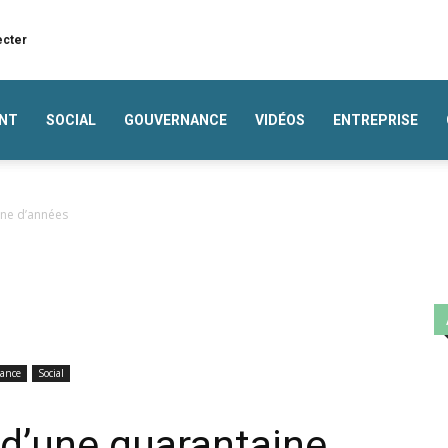
ecter
NT
SOCIAL
GOUVERNANCE
VIDÉOS
ENTREPRISE
ine d’années
ance
Social
 d’une quarantaine