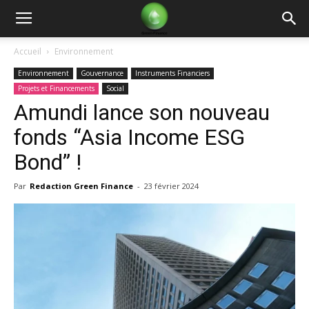
Green
Accueil
Environnement
Environnement
Gouvernance
Instruments Financiers
Finance
Projets et Financements
Social
Amundi lance son nouveau
fonds “Asia Income ESG
Bond” !
Par
Redaction Green Finance
-
23 février 2024