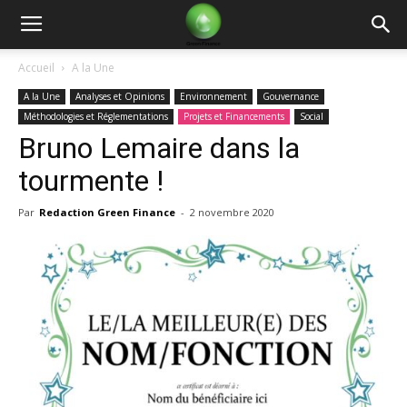
Green
Accueil
A la Une
A la Une
Analyses et Opinions
Environnement
Gouvernance
Finance
Méthodologies et Réglementations
Projets et Financements
Social
Bruno Lemaire dans la
tourmente !
Par
Redaction Green Finance
-
2 novembre 2020