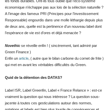
les fonds durables. Ont-ils tous oublié que l’éco-système
économique n’échappe pas aux lois de la sélection naturelle ?
A l’image des fameux PRI (Principes pour l’investissement
Responsable) engourdis dans une molle léthargie depuis plus
de deux ans, quelle est la pertinence d’un nouveau label dont
l’espérance de vie est d’ores et déjà menacée ?
Novethic
se réveille enfin ! ( sincèrement, tant admiré par
Green Finance )
Enfin un
article
, ( autre que le bilan carbone du cornet de frite )
qui met en avant les véritables difficultés du Green.
Quid de la détention des DATAS?
Label ISR, Label Greenfin, Label « France Relance » : est-ce
vraiment la question qui nous intéresse ? La question sous-
jacente à toutes ces gesticulations autour des normes,
notations et labels est bien plus lourde de conséquences et