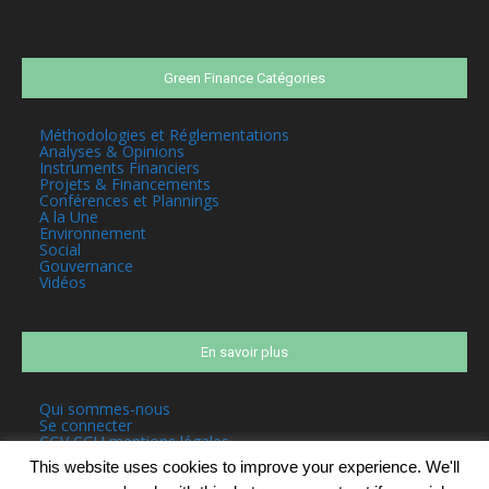
Green Finance Catégories
Méthodologies et Réglementations
Analyses & Opinions
Instruments Financiers
Projets & Financements
Conférences et Plannings
A la Une
Environnement
Social
Gouvernance
Vidéos
En savoir plus
Qui sommes-nous
Se connecter
CGV CGU mentions légales
This website uses cookies to improve your experience. We'll