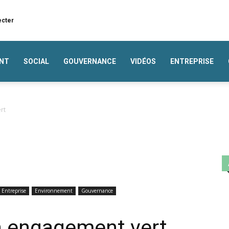
ecter
NT
SOCIAL
GOUVERNANCE
VIDÉOS
ENTREPRISE
rt
Entreprise
Environnement
Gouvernance
n engagement vert