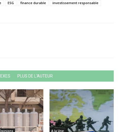
e
ESG
finance durable
investissement responsable
NEXES
PLUS DE L'AUTEUR
 Opinions
A la Une