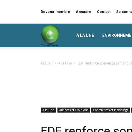
Devenir membre
Annuaire
Contact
Se conn
Green
A LA UNE
ENVIRONNEME
Finance
Accueil
A la Une
EDF renforce son engagement ve
A la Une
Analyses et Opinions
Conférences et Plannings
EDF renforce so