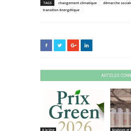
TAGS
changement climatique
démarche social
transition énergétique
ARTICLES CON
A la Une
Analyses et