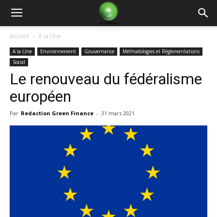
Green
Accueil
A la Une
A la Une
Environnement
Gouvernance
Méthodologies et Réglementations
Finance
Social
Le renouveau du fédéralisme
européen
Par
Redaction Green Finance
-
31 mars 2021