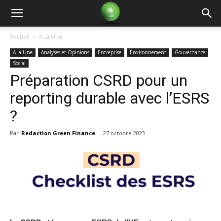
Green
Accueil
A la Une
A la Une
Analyses et Opinions
Entreprise
Environnement
Gouvernance
Finance
Social
Préparation CSRD pour un
reporting durable avec l’ESRS
?
Par
Redaction Green Finance
-
27 octobre 2023