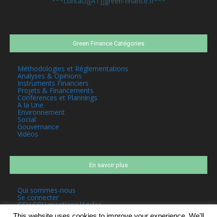
***contact[[AT]]green-finance.fr***
Green Finance Catégories
Méthodologies et Réglementations
Analyses & Opinions
Instruments Financiers
Projets & Financements
Conférences et Plannings
A la Une
Environnement
Social
Gouvernance
Vidéos
En savoir plus
Qui sommes-nous
Se connecter
CGV CGU mentions légales
This website uses cookies to improve your experience. We'll