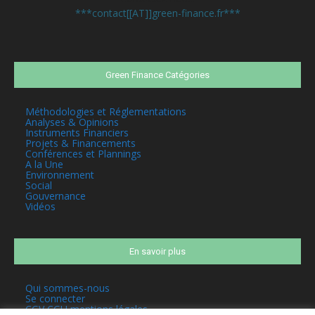
***contact[[AT]]green-finance.fr***
Green Finance Catégories
Méthodologies et Réglementations
Analyses & Opinions
Instruments Financiers
Projets & Financements
Conférences et Plannings
A la Une
Environnement
Social
Gouvernance
Vidéos
En savoir plus
Qui sommes-nous
Se connecter
CGV CGU mentions légales