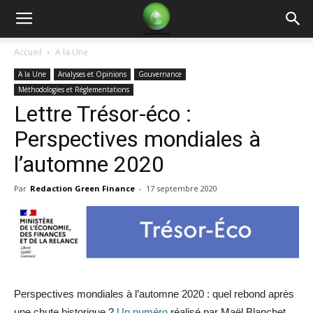
Green
Accueil
A la Une
A la Une
Analyses et Opinions
Gouvernance
Finance
Méthodologies et Réglementations
Lettre Trésor-éco :
Perspectives mondiales à
l’automne 2020
Par
Redaction Green Finance
-
17 septembre 2020
Perspectives mondiales à l’automne 2020 : quel rebond après
une chute historique ?
Un numéro
réalisé par Maël Blanchet,