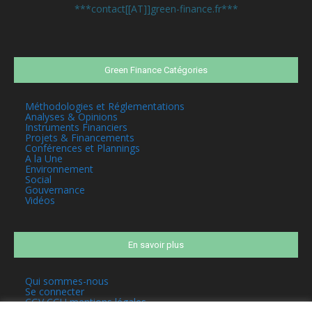
***contact[[AT]]green-finance.fr***
Green Finance Catégories
Méthodologies et Réglementations
Analyses & Opinions
Instruments Financiers
Projets & Financements
Conférences et Plannings
A la Une
Environnement
Social
Gouvernance
Vidéos
En savoir plus
Qui sommes-nous
Se connecter
CGV CGU mentions légales